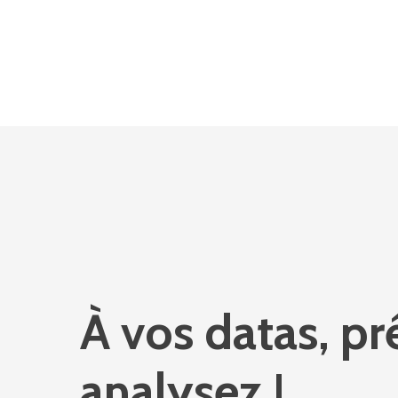
À
vos
datas,
pr
analysez
!