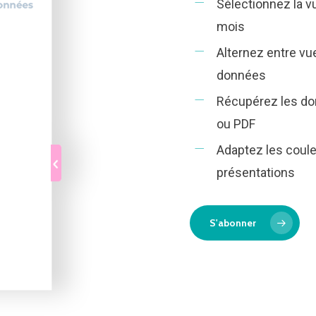
Sélectionnez la v
mois
Alternez entre vu
données
Récupérez les don
ou PDF
Adaptez les coul
présentations
S'abonner