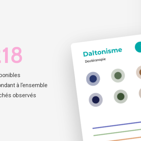
218
ponibles
ndant à l’ensemble
chés observés