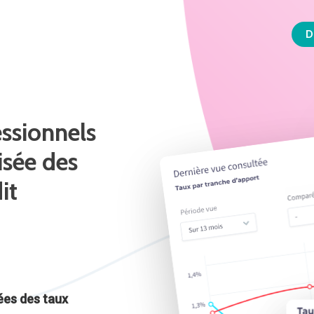
D
ssionnels
isée
des
it
ées des taux