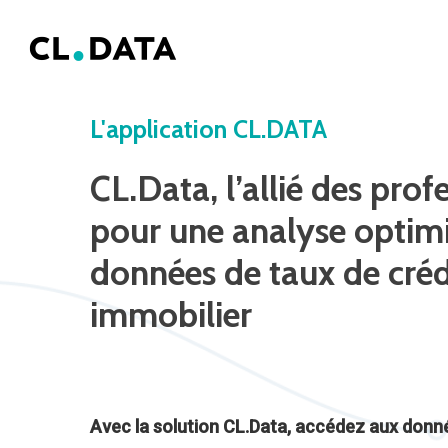
Skip
to
main
content
L'application
CL.DATA
CL.Data,
l’allié
des
profe
pour
une
analyse
optim
données
de
taux
de
créd
immobilier
Avec la solution CL.Data, accédez aux donn