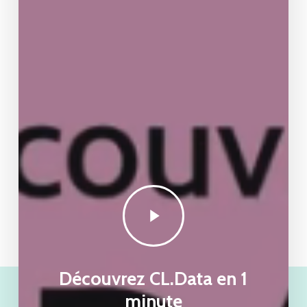
Lire
la
vidéo
Découvrez CL.Data en 1
minute