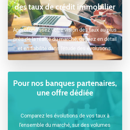
des taux de crédit immobilier
Approfondissez votre vision des taux au plus
près de la réalité du marché, gagnez en détail
et en fiabilité dans l’étude des évolutions.
Pour nos banques partenaires,
une offre dédiée
Comparez les évolutions de vos taux à
l’ensemble du marché, sur des volumes