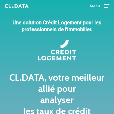
Skip
Menu
Menu
to
main
Une solution
Crédit Logement
pour les
content
professionnels de l’immobilier.
CL.DATA,
votre
meilleur
allié
pour
analyser
les
taux
de
crédit